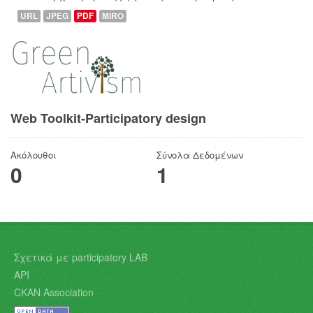
URL
JPEG
PDF
MIRO
Web Toolkit-Participatory design
Ακόλουθοι
Σύνολα Δεδομένων
0
1
Σχετικά με participatory LAB
API
CKAN Association