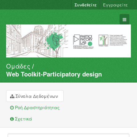
Συνδεθείτε
Εγγραφείτε
Ομάδες
Σύνολα Δεδομένων
Web Toolkit-Participatory design
Φορείς
Ομάδες
Σύνολα Δεδομένων
Σχετικά
Ροή Δραστηριότητας
Σχετικά