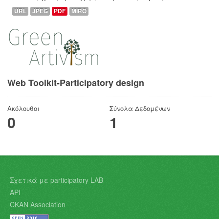
URL
JPEG
PDF
MIRO
Web Toolkit-Participatory design
Ακόλουθοι
Σύνολα Δεδομένων
0
1
Σχετικά με participatory LAB
API
CKAN Association