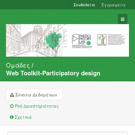
Συνδεθείτε
Εγγραφείτε
Ομάδες
Σύνολα Δεδομένων
Web Toolkit-Participatory design
Φορείς
Ομάδες
Σύνολα Δεδομένων
Σχετικά
Ροή Δραστηριότητας
Σχετικά