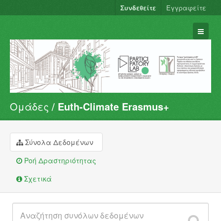
Συνδεθείτε
Εγγραφείτε
Ομάδες
Euth-Climate Erasmus+
Σύνολα Δεδομένων
Φορείς
Ομάδες
Σύνολα Δεδομένων
Σχετικά
Ροή Δραστηριότητας
Σχετικά