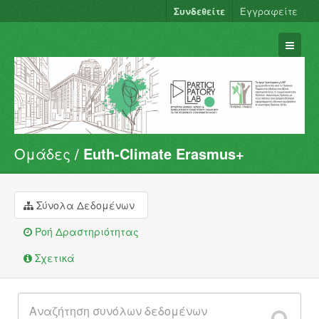
Συνδεθείτε
Εγγραφείτε
Ομάδες
Euth-Climate Erasmus+
Σύνολα Δεδομένων
Φορείς
Ομάδες
Σύνολα Δεδομένων
Σχετικά
Ροή Δραστηριότητας
Σχετικά