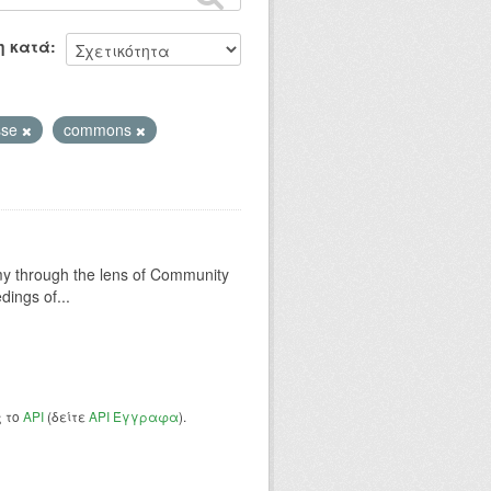
η κατά
sse
commons
my through the lens of Community
ings of...
ς το
API
(δείτε
API Έγγραφα
).