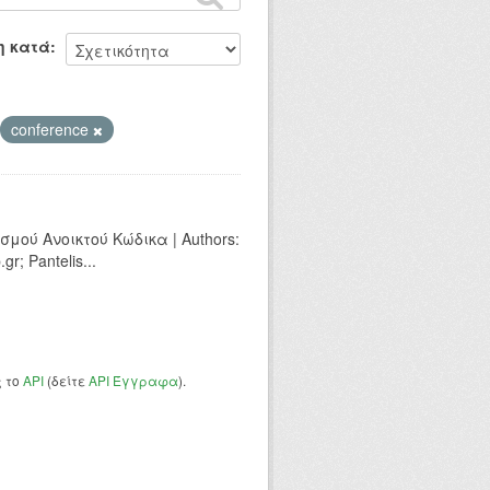
η κατά
conference
ού Ανοικτού Κώδικα | Authors:
r; Pantelis...
ς το
API
(δείτε
API Έγγραφα
).