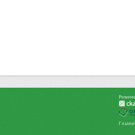
Powere
Γλώσσ