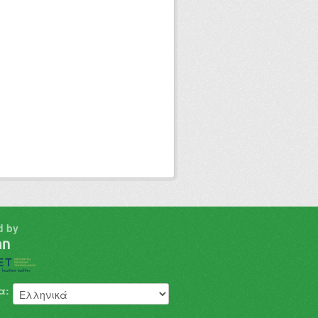
d by
α