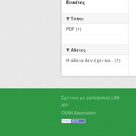
Ετικέτες
Τύποι
PDF (1)
Άδειες
Η άδεια δεν έχει κα... (1)
Σχετικά με participatory LAB
API
CKAN Association