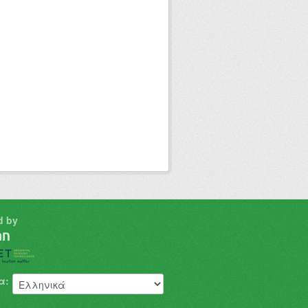
d by
α