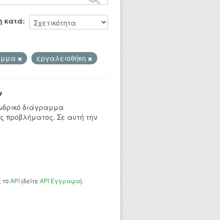
η κατά
ραμμα
εργαλειοθήκη
ν
ενδρικό διάγραμμα
ς προβλήματος. Σε αυτή την
ς το
API
(δείτε
API Έγγραφα
).