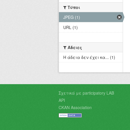
Τύποι
JPEG (1)
URL (1)
Άδειες
Η άδεια δεν έχει κα... (1)
Σχετικά με participatory LAB
API
CKAN Association