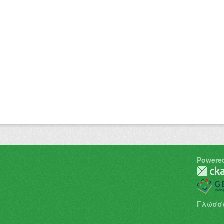
Powere
Γλώσσ