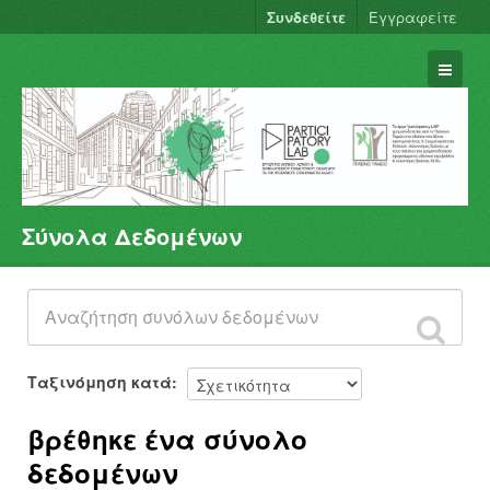
Συνδεθείτε
Εγγραφείτε
Σύνολα Δεδομένων
Σύνολα Δεδομένων
Φορείς
Ομάδες
Σχετικά
Ταξινόμηση κατά
βρέθηκε ένα σύνολο
δεδομένων