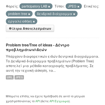
Φορείς:
participatory LAB
Τύποι:
JPEG
Ετικέτες:
problem tree
δενδρικό διάγραμμα
εργαλειοθήκη
Φίλτρα Αποτελεσμάτων
Problem tree/Tree of ideas - Δέντρο
προβλημάτων/ιδεών
Υπάρχουν διαφορετικών ειδών δεντρικά διαγράμματα.
Το Δενδρικό διάγραμμα προβλημάτων (Problem Tree)
αποτελεί μια μέθοδο καταγραφής προβλήματος. Σε
αυτή την τεχνική-άσκηση, τα...
URL
JPEG
Μπορείτε επίσης να έχετε πρόσβαση σε αυτό το μητρώο
χρησιμοποιώντας το
API
(δείτε
API Έγγραφα
).