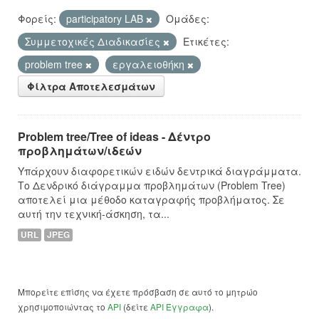
Φορείς:
participatory LAB
Ομάδες:
Συμμετοχικές Διαδικασίες
Ετικέτες:
problem tree
εργαλειοθήκη
Φίλτρα Αποτελεσμάτων
Problem tree/Tree of ideas - Δέντρο
προβλημάτων/ιδεών
Υπάρχουν διαφορετικών ειδών δεντρικά διαγράμματα.
Το Δενδρικό διάγραμμα προβλημάτων (Problem Tree)
αποτελεί μια μέθοδο καταγραφής προβλήματος. Σε
αυτή την τεχνική-άσκηση, τα...
URL
JPEG
Μπορείτε επίσης να έχετε πρόσβαση σε αυτό το μητρώο
χρησιμοποιώντας το
API
(δείτε
API Έγγραφα
).