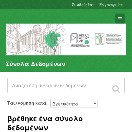
Συνδεθείτε
Εγγραφείτε
Σύνολα Δεδομένων
Σύνολα Δεδομένων
Φορείς
Ομάδες
Σχετικά
Ταξινόμηση κατά
βρέθηκε ένα σύνολο
δεδομένων