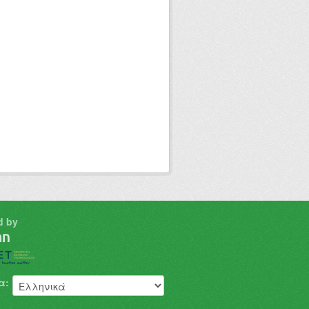
d by
α