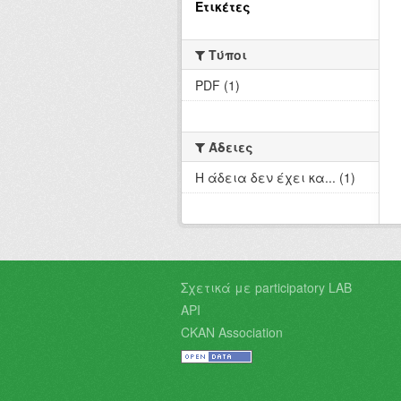
Ετικέτες
Τύποι
PDF (1)
Άδειες
Η άδεια δεν έχει κα... (1)
Σχετικά με participatory LAB
API
CKAN Association