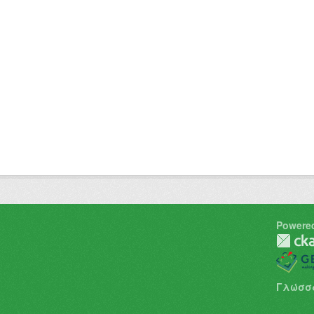
Powere
Γλώσσ