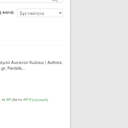
η κατά
ού Ανοικτού Κώδικα | Authors:
r; Pantelis...
ς το
API
(δείτε
API Έγγραφα
).