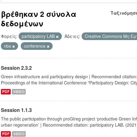
βρέθηκαν 2 σύνολα
Ταξινόμησ
δεδομένων
Φορείς:
participatory LAB
Άδειες:
Creative Commons Μη Ε
nbs
conference
Session 2.3.2
Green infrastructure and participatory design | Recommended citation:
Proceedings of the International Conference "Participatory Design: City,
PDF
VIDEO
Session 1.1.3
The public participation through proGIreg project ‘productive Green Infr
urban regeneration’ | Recommended citation: participatory LAB, (2021)
PDF
VIDEO