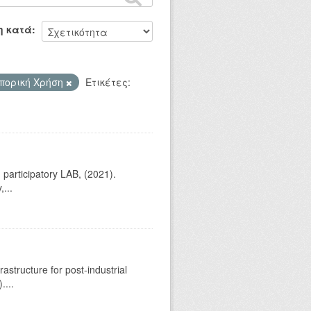
η κατά
μπορική Χρήση
Ετικέτες:
 participatory LAB, (2021).
...
astructure for post-industrial
....