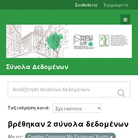
Συνδεθείτε
Εγγραφείτε
Σύνολα Δεδομένων
Σύνολα Δεδομένων
Φορείς
Ομάδες
Σχετικά
Ταξινόμηση κατά
βρέθηκαν 2 σύνολα δεδομένων
Άδειες:
Creative Commons Μη Εμπορική Χρήση