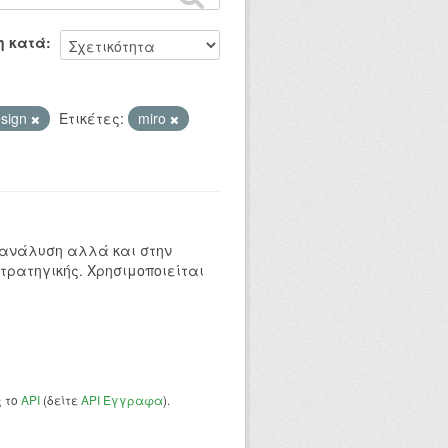
η κατά
esign
Ετικέτες:
miro
 ανάλυση αλλά και στην
τρατηγικής. Χρησιμοποιείται
ς το
API
(δείτε
API Έγγραφα
).