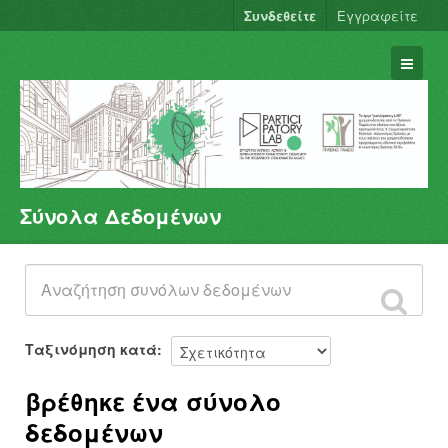
Συνδεθείτε
Εγγραφείτε
Σύνολα Δεδομένων
Σύνολα Δεδομένων
Φορείς
Ομάδες
Σχετικά
Ταξινόμηση κατά
βρέθηκε ένα σύνολο
δεδομένων