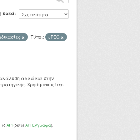
η κατά
αδικασίες
Τύποι:
JPEG
 ανάλυση αλλά και στην
τρατηγικής. Χρησιμοποιείται
ς το
API
(δείτε
API Έγγραφα
).