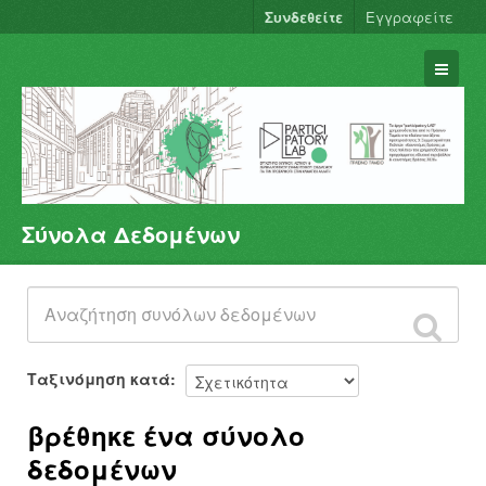
Συνδεθείτε
Εγγραφείτε
Σύνολα Δεδομένων
Σύνολα Δεδομένων
Φορείς
Ομάδες
Σχετικά
Ταξινόμηση κατά
βρέθηκε ένα σύνολο
δεδομένων