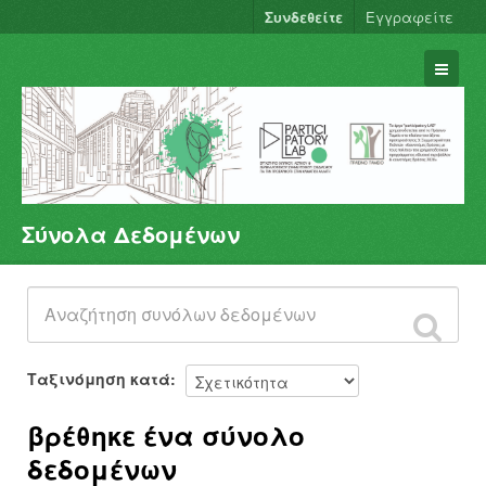
Συνδεθείτε
Εγγραφείτε
Σύνολα Δεδομένων
Σύνολα Δεδομένων
Φορείς
Ομάδες
Σχετικά
Ταξινόμηση κατά
βρέθηκε ένα σύνολο
δεδομένων