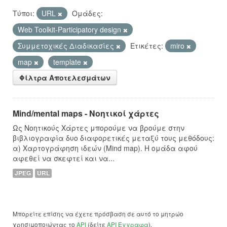
Τύποι:
URL
Ομάδες:
Web Toolkit-Participatory design
Συμμετοχικές Διαδικασίες
Ετικέτες:
miro
map
template
Φίλτρα Αποτελεσμάτων
Mind/mental maps - Νοητικοί χάρτες
Ως Νοητικούς Χάρτες μπορούμε να βρούμε στην
βιβλιογραφία δυο διαφορετικές μεταξύ τους μεθόδους:
α) Χαρτογράφηση ιδεών (Mind map). Η ομάδα αφού
αφεθεί να σκεφτεί και να...
JPEG
URL
Μπορείτε επίσης να έχετε πρόσβαση σε αυτό το μητρώο
χρησιμοποιώντας το
API
(δείτε
API Έγγραφα
).