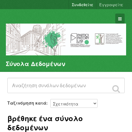
Συνδεθείτε
Εγγραφείτε
Σύνολα Δεδομένων
Σύνολα Δεδομένων
Φορείς
Ομάδες
Σχετικά
Ταξινόμηση κατά
βρέθηκε ένα σύνολο
δεδομένων