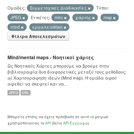
Ομάδες:
Συμμετοχικές Διαδικασίες
Τύποι:
JPEG
Ετικέτες:
miro
χάρτης
map
mind
εργαλειοθήκη
Φίλτρα Αποτελεσμάτων
Mind/mental maps - Νοητικοί χάρτες
Ως Νοητικούς Χάρτες μπορούμε να βρούμε στην
βιβλιογραφία δυο διαφορετικές μεταξύ τους μεθόδους:
α) Χαρτογράφηση ιδεών (Mind map). Η ομάδα αφού
αφεθεί να σκεφτεί και να...
JPEG
URL
Μπορείτε επίσης να έχετε πρόσβαση σε αυτό το μητρώο
χρησιμοποιώντας το
API
(δείτε
API Έγγραφα
).