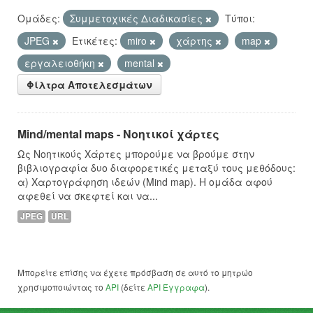
Ομάδες:
Συμμετοχικές Διαδικασίες
Τύποι:
JPEG
Ετικέτες:
miro
χάρτης
map
εργαλειοθήκη
mental
Φίλτρα Αποτελεσμάτων
Mind/mental maps - Νοητικοί χάρτες
Ως Νοητικούς Χάρτες μπορούμε να βρούμε στην
βιβλιογραφία δυο διαφορετικές μεταξύ τους μεθόδους:
α) Χαρτογράφηση ιδεών (Mind map). Η ομάδα αφού
αφεθεί να σκεφτεί και να...
JPEG
URL
Μπορείτε επίσης να έχετε πρόσβαση σε αυτό το μητρώο
χρησιμοποιώντας το
API
(δείτε
API Έγγραφα
).