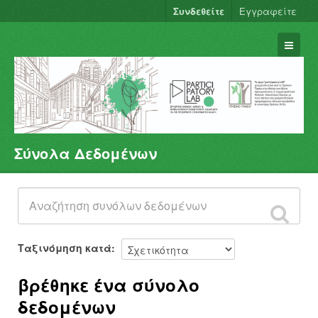
Συνδεθείτε
Εγγραφείτε
Σύνολα Δεδομένων
Σύνολα Δεδομένων
Φορείς
Ομάδες
Σχετικά
Ταξινόμηση κατά
βρέθηκε ένα σύνολο
δεδομένων