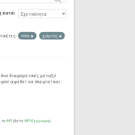
η κατά
τικέτες:
miro
χάρτης
 δυο διαφορετικές μεταξύ
αφού αφεθεί να σκεφτεί και
ς το
API
(δείτε
API Έγγραφα
).