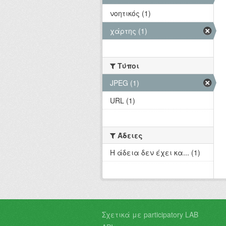
νοητικός (1)
χάρτης (1)
Τύποι
JPEG (1)
URL (1)
Άδειες
Η άδεια δεν έχει κα... (1)
Σχετικά με participatory LAB