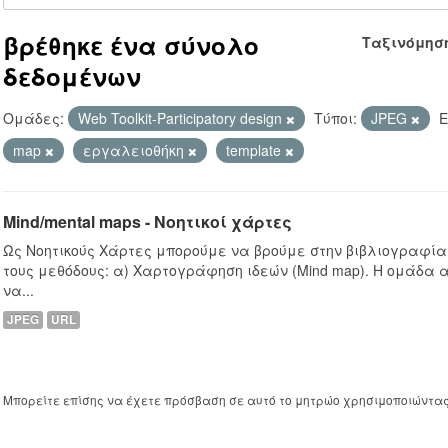
βρέθηκε ένα σύνολο
Ταξινόμησ
δεδομένων
Ομάδες:
Web Toolkit-Participatory design
Τύποι:
JPEG
Ε
map
εργαλειοθήκη
template
Mind/mental maps - Νοητικοί χάρτες
Ως Νοητικούς Χάρτες μπορούμε να βρούμε στην βιβλιογραφία
τους μεθόδους: α) Χαρτογράφηση ιδεών (Mind map). Η ομάδα 
να...
JPEG
URL
Μπορείτε επίσης να έχετε πρόσβαση σε αυτό το μητρώο χρησιμοποιώντα