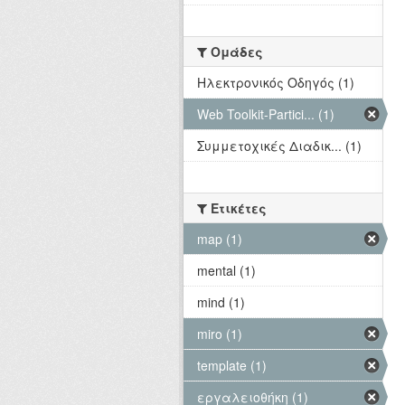
Ομάδες
Hλεκτρονικός Οδηγός (1)
Web Toolkit-Partici... (1)
Συμμετοχικές Διαδικ... (1)
Ετικέτες
map (1)
mental (1)
mind (1)
miro (1)
template (1)
εργαλειοθήκη (1)