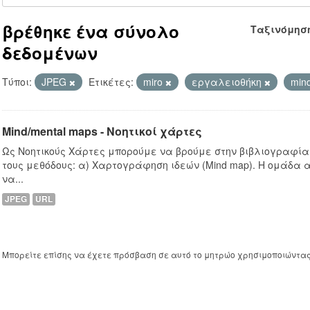
βρέθηκε ένα σύνολο
Ταξινόμησ
δεδομένων
Τύποι:
JPEG
Ετικέτες:
miro
εργαλειοθήκη
min
Mind/mental maps - Νοητικοί χάρτες
Ως Νοητικούς Χάρτες μπορούμε να βρούμε στην βιβλιογραφία
τους μεθόδους: α) Χαρτογράφηση ιδεών (Mind map). Η ομάδα 
να...
JPEG
URL
Μπορείτε επίσης να έχετε πρόσβαση σε αυτό το μητρώο χρησιμοποιώντα