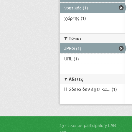
νοητικός (1)
χάρτης (1)
Τύποι
JPEG (1)
URL (1)
Άδειες
Η άδεια δεν έχει κα... (1)
Σχετικά με participatory LAB