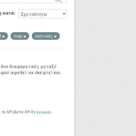
η κατά
d
map
νοητικός
 δυο διαφορετικές μεταξύ
αφού αφεθεί να σκεφτεί και
ς το
API
(δείτε
API Έγγραφα
).