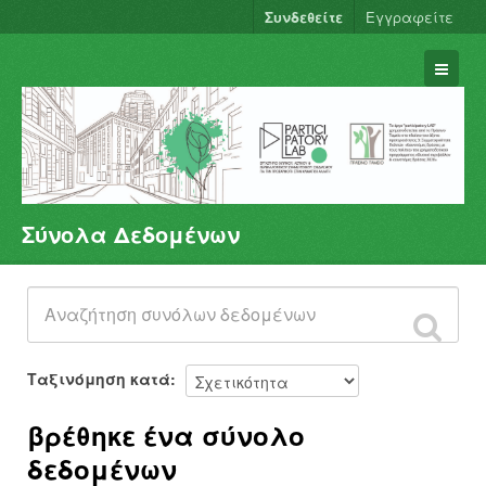
Συνδεθείτε
Εγγραφείτε
Σύνολα Δεδομένων
Σύνολα Δεδομένων
Φορείς
Ομάδες
Σχετικά
Ταξινόμηση κατά
βρέθηκε ένα σύνολο
δεδομένων