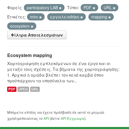
Φορείς:
participatory LAB
Τύποι:
PDF
URL
Ετικέτες:
miro
εργαλειοθήκη
mapping
ecosystem
Φίλτρα Αποτελεσμάτων
Ecosystem mapping
Χαρτογράφηση εμπλεκόμενων σε ένα έργο και οι
μεταξύ τους σχέσεις. Τα βήματα της χαρτογράφησης:
1. Αρχικά η ομάδα βλέπει τον κενό καμβά όπου
προϋπάρχουν τα υποσύνολα των...
PDF
JPEG
URL
Μπορείτε επίσης να έχετε πρόσβαση σε αυτό το μητρώο
χρησιμοποιώντας το
API
(δείτε
API Έγγραφα
).