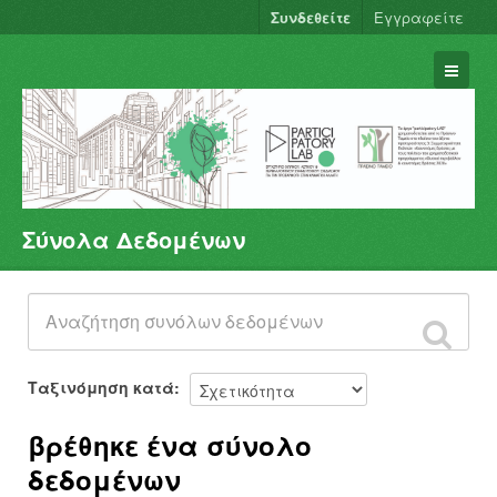
Συνδεθείτε
Εγγραφείτε
Σύνολα Δεδομένων
Σύνολα Δεδομένων
Φορείς
Ομάδες
Σχετικά
Ταξινόμηση κατά
βρέθηκε ένα σύνολο
δεδομένων