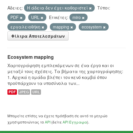
Άδειες:
Η άδεια δεν έχει καθοριστεί
Τύποι:
PDF
URL
Ετικέτες:
miro
εργαλειοθήκη
mapping
ecosystem
Φίλτρα Αποτελεσμάτων
Ecosystem mapping
Χαρτογράφηση εμπλεκόμενων σε ένα έργο και οι
μεταξύ τους σχέσεις. Τα βήματα της χαρτογράφησης:
1. Αρχικά η ομάδα βλέπει τον κενό καμβά όπου
προϋπάρχουν τα υποσύνολα των...
PDF
JPEG
URL
Μπορείτε επίσης να έχετε πρόσβαση σε αυτό το μητρώο
χρησιμοποιώντας το
API
(δείτε
API Έγγραφα
).