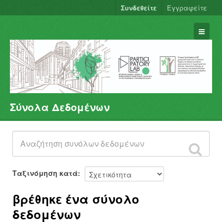
Συνδεθείτε
Εγγραφείτε
Σύνολα Δεδομένων
Σύνολα Δεδομένων
Φορείς
Ομάδες
Σχετικά
Ταξινόμηση κατά
βρέθηκε ένα σύνολο
δεδομένων