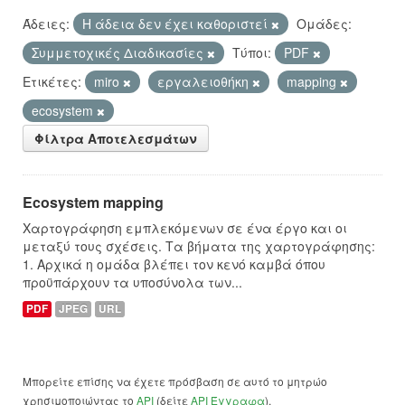
Άδειες:
Η άδεια δεν έχει καθοριστεί
Ομάδες:
Συμμετοχικές Διαδικασίες
Τύποι:
PDF
Ετικέτες:
miro
εργαλειοθήκη
mapping
ecosystem
Φίλτρα Αποτελεσμάτων
Ecosystem mapping
Χαρτογράφηση εμπλεκόμενων σε ένα έργο και οι
μεταξύ τους σχέσεις. Τα βήματα της χαρτογράφησης:
1. Αρχικά η ομάδα βλέπει τον κενό καμβά όπου
προϋπάρχουν τα υποσύνολα των...
PDF
JPEG
URL
Μπορείτε επίσης να έχετε πρόσβαση σε αυτό το μητρώο
χρησιμοποιώντας το
API
(δείτε
API Έγγραφα
).