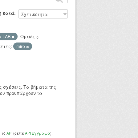
η κατά
ry LAB
Ομάδες:
κέτες:
miro
 σχέσεις. Τα βήματα της
που προϋπάρχουν τα
ς το
API
(δείτε
API Έγγραφα
).