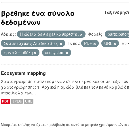
βρέθηκε ένα σύνολο
Ταξινόμησ
δεδομένων
Άδειες:
Η άδεια δεν έχει καθοριστεί
Φορείς:
participato
Συμμετοχικές Διαδικασίες
Τύποι:
PDF
URL
Ετι
εργαλειοθήκη
ecosystem
Ecosystem mapping
Χαρτογράφηση εμπλεκόμενων σε ένα έργο και οι μεταξύ τους
χαρτογράφησης: 1. Αρχικά η ομάδα βλέπει τον κενό καμβά ό
υποσύνολα των...
PDF
JPEG
URL
Μπορείτε επίσης να έχετε πρόσβαση σε αυτό το μητρώο χρησιμοποιώντα