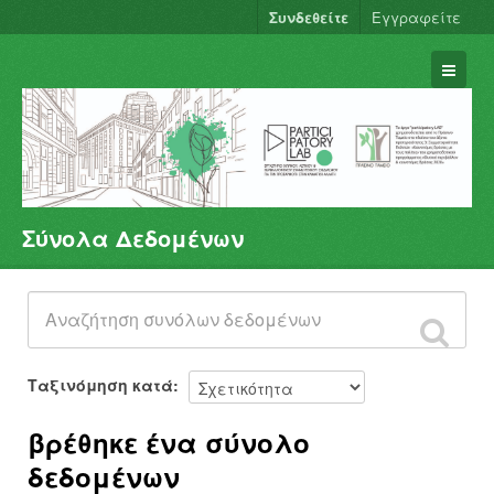
Συνδεθείτε
Εγγραφείτε
Σύνολα Δεδομένων
Σύνολα Δεδομένων
Φορείς
Ομάδες
Σχετικά
Ταξινόμηση κατά
βρέθηκε ένα σύνολο
δεδομένων