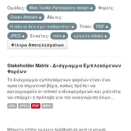
Ομάδες:
Web Toolkit-Participatory design
Φορείς:
Green Artivism
Άδειες:
Η άδεια δεν έχει καθοριστεί
Τύποι:
PDF
JPEG
Ετικέτες:
miro
εργαλειοθήκη
Φίλτρα Αποτελεσμάτων
Stakeholder Matrix - Διάγραμμα Εμπλεκόμενων
Φορέων
Το διάγραμμα εμπλεκόμενων φορέων είναι ένα
αρκετά σημαντικό βήμα, καθώς πρέπει να
καταγραφούν οι τοπικοί ενδιαφερόμενοι και μάλιστα
να υπάρχει η πρόληψη για την αναγνώριση όλων...
URL
JPEG
PDF
MIRO
Μπορείτε επίσης να έχετε πρόσβαση σε αυτό το μητρώο