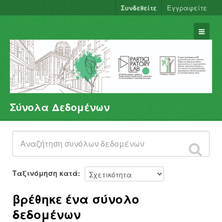
Συνδεθείτε
Εγγραφείτε
Σύνολα Δεδομένων
Σύνολα Δεδομένων
Φορείς
Ομάδες
Σχετικά
Ταξινόμηση κατά
βρέθηκε ένα σύνολο
δεδομένων