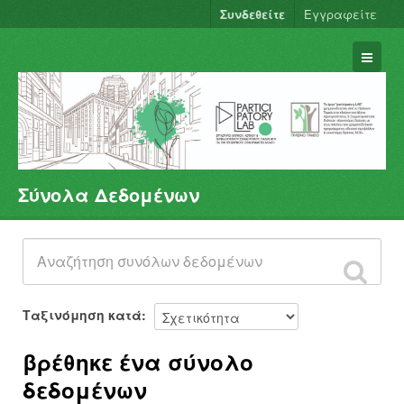
Συνδεθείτε
Εγγραφείτε
Σύνολα Δεδομένων
Σύνολα Δεδομένων
Φορείς
Ομάδες
Σχετικά
Ταξινόμηση κατά
βρέθηκε ένα σύνολο
δεδομένων