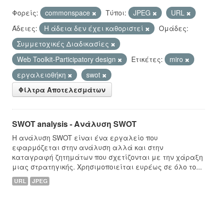
Φορείς:
commonspace
Τύποι:
JPEG
URL
Άδειες:
Η άδεια δεν έχει καθοριστεί
Ομάδες:
Συμμετοχικές Διαδικασίες
Web Toolkit-Participatory design
Ετικέτες:
miro
εργαλειοθήκη
swot
Φίλτρα Αποτελεσμάτων
SWOT analysis - Ανάλυση SWOT
Η ανάλυση SWOT είναι ένα εργαλείο που
εφαρμόζεται στην ανάλυση αλλά και στην
καταγραφή ζητημάτων που σχετίζονται με την χάραξη
μιας στρατηγικής. Χρησιμοποιείται ευρέως σε όλο το...
URL
JPEG