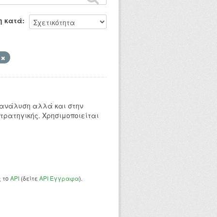
η κατά
η
 ανάλυση αλλά και στην
τρατηγικής. Χρησιμοποιείται
ς το
API
(δείτε
API Έγγραφα
).