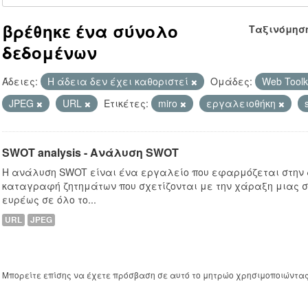
βρέθηκε ένα σύνολο
Ταξινόμησ
δεδομένων
Άδειες:
Η άδεια δεν έχει καθοριστεί
Ομάδες:
Web Toolki
JPEG
URL
Ετικέτες:
miro
εργαλειοθήκη
SWOT analysis - Ανάλυση SWOT
Η ανάλυση SWOT είναι ένα εργαλείο που εφαρμόζεται στην
καταγραφή ζητημάτων που σχετίζονται με την χάραξη μιας σ
ευρέως σε όλο το...
URL
JPEG
Μπορείτε επίσης να έχετε πρόσβαση σε αυτό το μητρώο χρησιμοποιώντα