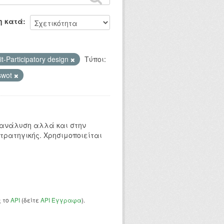
η κατά
t-Participatory design
Τύποι:
swot
 ανάλυση αλλά και στην
τρατηγικής. Χρησιμοποιείται
ς το
API
(δείτε
API Έγγραφα
).