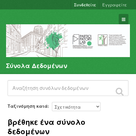
Συνδεθείτε
Εγγραφείτε
Σύνολα Δεδομένων
Σύνολα Δεδομένων
Φορείς
Ομάδες
Σχετικά
Ταξινόμηση κατά
βρέθηκε ένα σύνολο
δεδομένων