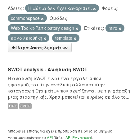
Άδειες:
Η άδεια δεν έχει καθοριστεί
Φορείς:
commonspace
Ομάδες:
Web Toolkit-Participatory design
Ετικέτες:
miro
εργαλειοθήκη
template
Φίλτρα Αποτελεσμάτων
SWOT analysis - Ανάλυση SWOT
Η ανάλυση SWOT είναι ένα εργαλείο που
εφαρμόζεται στην ανάλυση αλλά και στην
καταγραφή ζητημάτων που σχετίζονται με την χάραξη
μιας στρατηγικής. Χρησιμοποιείται ευρέως σε όλο το...
URL
JPEG
Μπορείτε επίσης να έχετε πρόσβαση σε αυτό το μητρώο
χρησιμοποιώντας το
API
(δείτε
API Έγγραφα
).