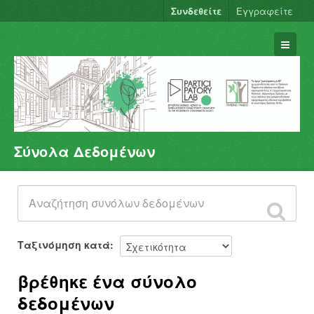
Συνδεθείτε
Εγγραφείτε
Σύνολα Δεδομένων
Σύνολα Δεδομένων
Φορείς
Ομάδες
Σχετικά
Ταξινόμηση κατά
βρέθηκε ένα σύνολο
δεδομένων