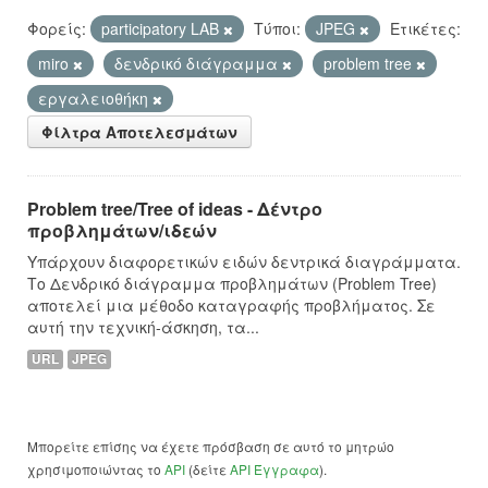
Φορείς:
participatory LAB
Τύποι:
JPEG
Ετικέτες:
miro
δενδρικό διάγραμμα
problem tree
εργαλειοθήκη
Φίλτρα Αποτελεσμάτων
Problem tree/Tree of ideas - Δέντρο
προβλημάτων/ιδεών
Υπάρχουν διαφορετικών ειδών δεντρικά διαγράμματα.
Το Δενδρικό διάγραμμα προβλημάτων (Problem Tree)
αποτελεί μια μέθοδο καταγραφής προβλήματος. Σε
αυτή την τεχνική-άσκηση, τα...
URL
JPEG
Μπορείτε επίσης να έχετε πρόσβαση σε αυτό το μητρώο
χρησιμοποιώντας το
API
(δείτε
API Έγγραφα
).