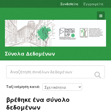
Συνδεθείτε
Εγγραφείτε
Σύνολα Δεδομένων
Σύνολα Δεδομένων
Φορείς
Ομάδες
Σχετικά
Ταξινόμηση κατά
βρέθηκε ένα σύνολο
δεδομένων