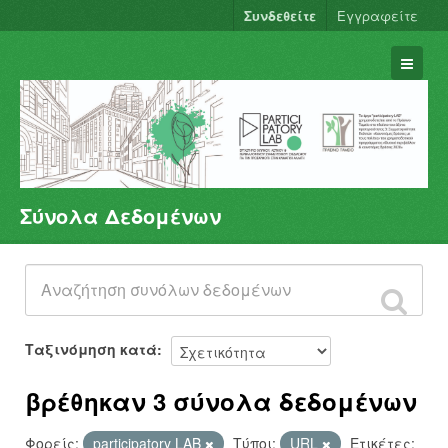
Συνδεθείτε
Εγγραφείτε
Σύνολα Δεδομένων
Σύνολα Δεδομένων
Φορείς
Ομάδες
Σχετικά
Ταξινόμηση κατά
βρέθηκαν 3 σύνολα δεδομένων
Φορείς:
participatory LAB
Τύποι:
URL
Ετικέτες: