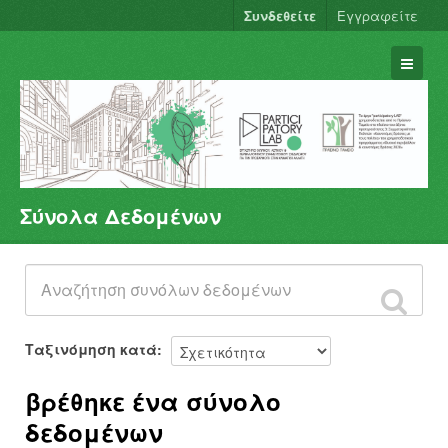
Συνδεθείτε
Εγγραφείτε
Σύνολα Δεδομένων
Σύνολα Δεδομένων
Φορείς
Ομάδες
Σχετικά
Ταξινόμηση κατά
βρέθηκε ένα σύνολο
δεδομένων