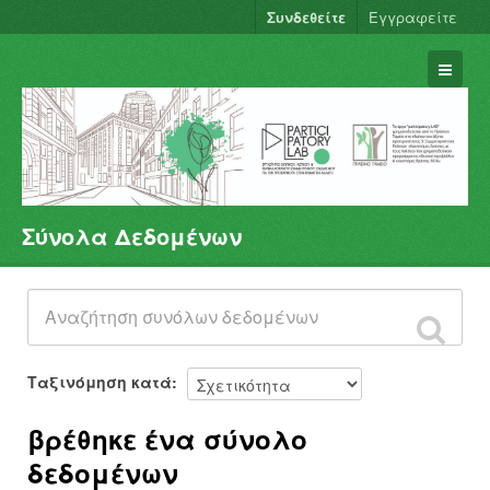
Συνδεθείτε
Εγγραφείτε
Σύνολα Δεδομένων
Σύνολα Δεδομένων
Φορείς
Ομάδες
Σχετικά
Ταξινόμηση κατά
βρέθηκε ένα σύνολο
δεδομένων