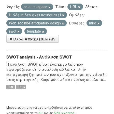
Φορείς:
commonspace
Τύποι:
URL
Άδειες:
Η άδεια δεν έχει καθοριστεί
Ομάδες:
Web Toolkit-Participatory design
Ετικέτες:
miro
swot
template
Φίλτρα Αποτελεσμάτων
SWOT analysis - Ανάλυση SWOT
Η ανάλυση SWOT είναι ένα εργαλείο που
εφαρμόζεται στην ανάλυση αλλά και στην
καταγραφή ζητημάτων που σχετίζονται με την χάραξη
μιας στρατηγικής. Χρησιμοποιείται ευρέως σε όλο το...
URL
JPEG
Μπορείτε επίσης να έχετε πρόσβαση σε αυτό το μητρώο
χρησιμοποιώντας το
API
(δείτε
API Έγγραφα
).