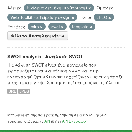
Άδειες:
Η άδεια δεν έχει καθοριστεί
Ομάδες:
Web Toolkit-Participatory design
Τύποι:
JPEG
Ετικέτες:
miro
swot
template
Φίλτρα Αποτελεσμάτων
SWOT analysis - Ανάλυση SWOT
Η ανάλυση SWOT είναι ένα εργαλείο που
εφαρμόζεται στην ανάλυση αλλά και στην
καταγραφή ζητημάτων που σχετίζονται με την χάραξη
μιας στρατηγικής. Χρησιμοποιείται ευρέως σε όλο το...
URL
JPEG
Μπορείτε επίσης να έχετε πρόσβαση σε αυτό το μητρώο
χρησιμοποιώντας το
API
(δείτε
API Έγγραφα
).