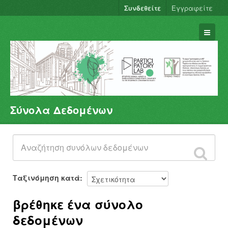
Συνδεθείτε
Εγγραφείτε
Σύνολα Δεδομένων
Σύνολα Δεδομένων
Φορείς
Ομάδες
Σχετικά
Ταξινόμηση κατά
βρέθηκε ένα σύνολο
δεδομένων