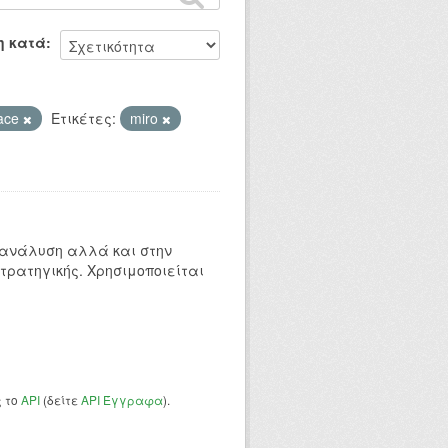
η κατά
ace
Ετικέτες:
miro
 ανάλυση αλλά και στην
τρατηγικής. Χρησιμοποιείται
ς το
API
(δείτε
API Έγγραφα
).