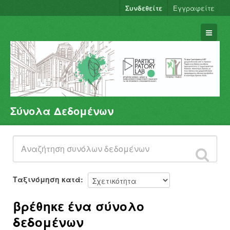
Συνδεθείτε
Εγγραφείτε
Σύνολα Δεδομένων
Σύνολα Δεδομένων
Φορείς
Ομάδες
Σχετικά
Ταξινόμηση κατά
βρέθηκε ένα σύνολο
δεδομένων