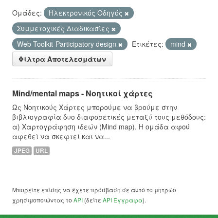
Ομάδες:
Hλεκτρονικός Οδηγός
Συμμετοχικές Διαδικασίες
Web Toolkit-Participatory design
Ετικέτες:
mind
Φίλτρα Αποτελεσμάτων
Mind/mental maps - Νοητικοί χάρτες
Ως Νοητικούς Χάρτες μπορούμε να βρούμε στην
βιβλιογραφία δυο διαφορετικές μεταξύ τους μεθόδους:
α) Χαρτογράφηση ιδεών (Mind map). Η ομάδα αφού
αφεθεί να σκεφτεί και να...
JPEG
URL
Μπορείτε επίσης να έχετε πρόσβαση σε αυτό το μητρώο
χρησιμοποιώντας το
API
(δείτε
API Έγγραφα
).