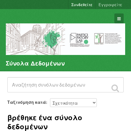
Συνδεθείτε
Εγγραφείτε
Σύνολα Δεδομένων
Σύνολα Δεδομένων
Φορείς
Ομάδες
Σχετικά
Ταξινόμηση κατά
βρέθηκε ένα σύνολο
δεδομένων