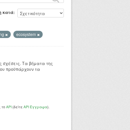
η κατά
ing
ecosystem
 σχέσεις. Τα βήματα της
που προϋπάρχουν τα
ς το
API
(δείτε
API Έγγραφα
).