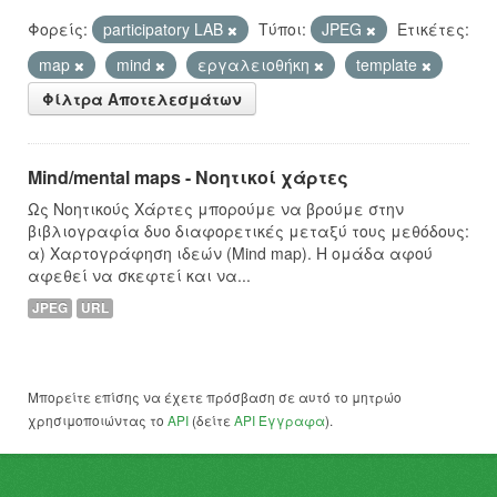
Φορείς:
participatory LAB
Τύποι:
JPEG
Ετικέτες:
map
mind
εργαλειοθήκη
template
Φίλτρα Αποτελεσμάτων
Mind/mental maps - Νοητικοί χάρτες
Ως Νοητικούς Χάρτες μπορούμε να βρούμε στην
βιβλιογραφία δυο διαφορετικές μεταξύ τους μεθόδους:
α) Χαρτογράφηση ιδεών (Mind map). Η ομάδα αφού
αφεθεί να σκεφτεί και να...
JPEG
URL
Μπορείτε επίσης να έχετε πρόσβαση σε αυτό το μητρώο
χρησιμοποιώντας το
API
(δείτε
API Έγγραφα
).