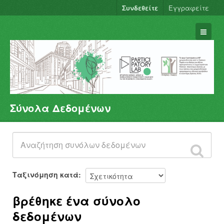
Συνδεθείτε
Εγγραφείτε
Σύνολα Δεδομένων
Σύνολα Δεδομένων
Φορείς
Ομάδες
Σχετικά
Ταξινόμηση κατά
βρέθηκε ένα σύνολο
δεδομένων