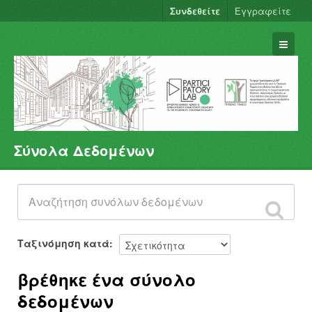
Συνδεθείτε
Εγγραφείτε
Σύνολα Δεδομένων
Σύνολα Δεδομένων
Φορείς
Ομάδες
Σχετικά
Ταξινόμηση κατά
βρέθηκε ένα σύνολο
δεδομένων