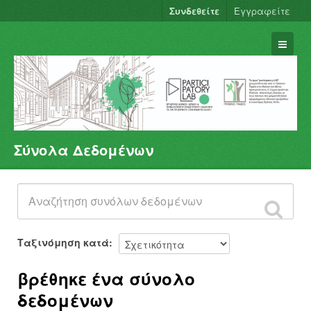
Συνδεθείτε
Εγγραφείτε
Σύνολα Δεδομένων
Σύνολα Δεδομένων
Φορείς
Ομάδες
Σχετικά
Ταξινόμηση κατά
βρέθηκε ένα σύνολο
δεδομένων