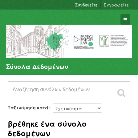
Συνδεθείτε
Εγγραφείτε
Σύνολα Δεδομένων
Σύνολα Δεδομένων
Φορείς
Ομάδες
Σχετικά
Ταξινόμηση κατά
βρέθηκε ένα σύνολο
δεδομένων