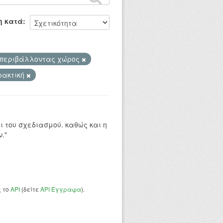
η κατά
περιβάλλοντας χώρος
ρακτική
 του σχεδιασμού. καθώς και η
."
ς το
API
(δείτε
API Έγγραφα
).