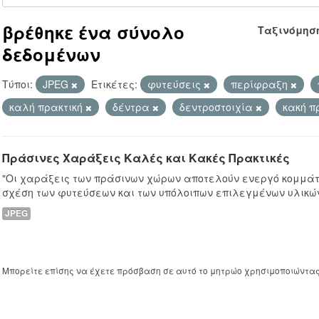
βρέθηκε ένα σύνολο
Ταξινόμησ
δεδομένων
Τύποι:
JPEG
Ετικέτες:
φυτεύσεις
περίφραξη
καλή πρακτική
δέντρα
δεντροστοιχία
κακή π
Πράσινες Χαράξεις Καλές και Κακές Πρακτικές
"Οι χαράξεις των πράσινων χώρων αποτελούν ενεργό κομμάτι
σχέση των φυτεύσεων και των υπόλοιπων επιλεγμένων υλικών
JPEG
Μπορείτε επίσης να έχετε πρόσβαση σε αυτό το μητρώο χρησιμοποιώντα