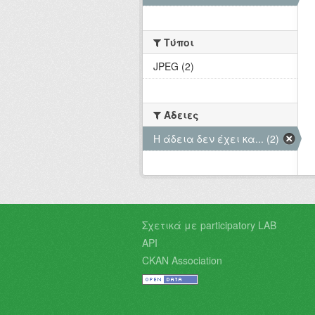
Τύποι
JPEG (2)
Άδειες
Η άδεια δεν έχει κα... (2)
Σχετικά με participatory LAB
API
CKAN Association