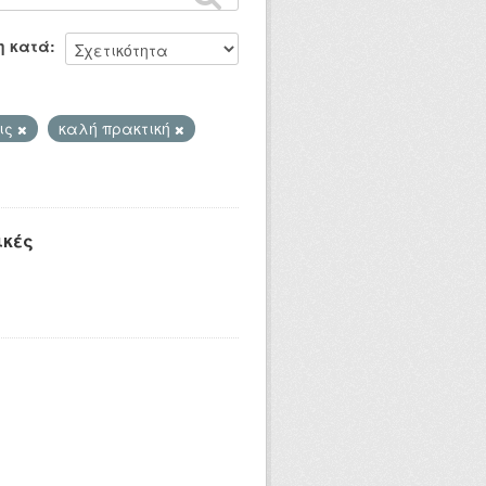
η κατά
ις
καλή πρακτική
ικές