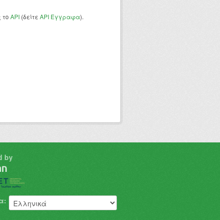
ς το
API
(δείτε
API Έγγραφα
).
d by
α