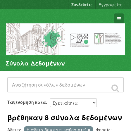
Συνδεθείτε
Εγγραφείτε
Σύνολα Δεδομένων
Σύνολα Δεδομένων
Φορείς
Ομάδες
Σχετικά
Ταξινόμηση κατά
βρέθηκαν 8 σύνολα δεδομένων
Άδειες:
Η άδεια δεν έχει καθοριστεί
Φορείς: