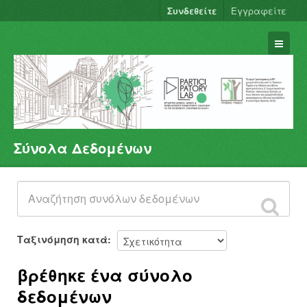
Συνδεθείτε
Εγγραφείτε
Σύνολα Δεδομένων
Σύνολα Δεδομένων
Φορείς
Ομάδες
Σχετικά
Ταξινόμηση κατά
βρέθηκε ένα σύνολο
δεδομένων