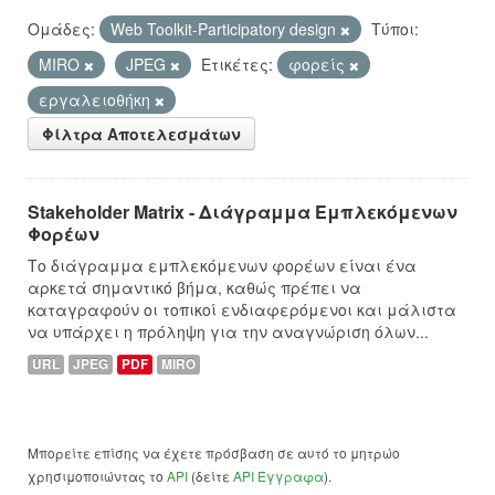
Ομάδες:
Web Toolkit-Participatory design
Τύποι:
MIRO
JPEG
Ετικέτες:
φορείς
εργαλειοθήκη
Φίλτρα Αποτελεσμάτων
Stakeholder Matrix - Διάγραμμα Εμπλεκόμενων
Φορέων
Το διάγραμμα εμπλεκόμενων φορέων είναι ένα
αρκετά σημαντικό βήμα, καθώς πρέπει να
καταγραφούν οι τοπικοί ενδιαφερόμενοι και μάλιστα
να υπάρχει η πρόληψη για την αναγνώριση όλων...
URL
JPEG
PDF
MIRO
Μπορείτε επίσης να έχετε πρόσβαση σε αυτό το μητρώο
χρησιμοποιώντας το
API
(δείτε
API Έγγραφα
).