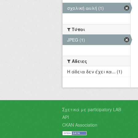
σχολική αυλή (1)
Τύποι
JPEG (1)
Άδειες
Η άδεια δεν έχει κα... (1)
Σχετικά με participatory LAB
API
CKAN Association