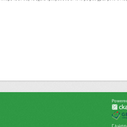
Powere
Γλώσσ