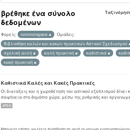
βρέθηκε ένα σύνολο
Ταξινόμησ
δεδομένων
Φορείς:
commonspace
Ομάδες:
Βιβλιοθήκη καλών και κακών πρακτικών Αστικού Σχεδιασμού
σχολική αυλή
καλή πρακτική
καθιστικά
καθι
κακή πρακτική
Καθιστικά Καλές και Κακές Πρακτικές
Οι διατάξεις και η χωροθέτηση του αστικού εξοπλισμού δίνει
σαφήνεια στο δημόσιο χώρο, μέσω της ρυθμικής και οργανωμ
JPEG
Μπορείτε επίσης να έχετε πρόσβαση σε αυτό το μητρώο χρησιμοποιώντα