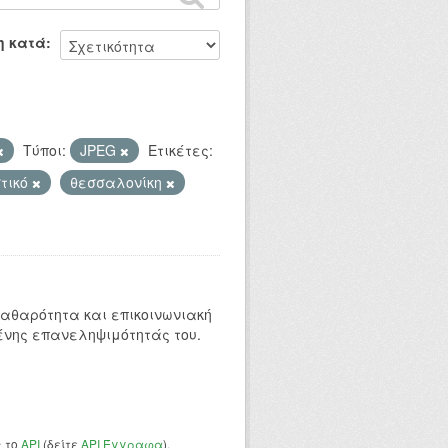
η κατά
Τύποι:
JPEG
Ετικέτες:
στικό
θεσσαλονίκη
 καθαρότητα και επικοινωνιακή
ένης επανεληψιμότητάς του.
ς το
API
(δείτε
API Έγγραφα
).