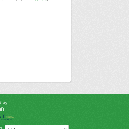
d by
α